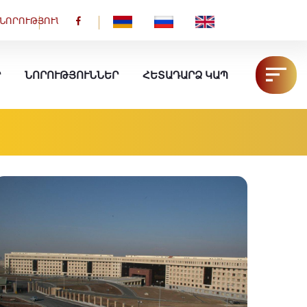
ԵՐ
HY
RU
EN
Ր
ՆՈՐՈՒԹՅՈՒՆՆԵՐ
ՀԵՏԱԴԱՐՁ ԿԱՊ