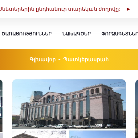
ին ընդհանուր տարեկան ժողովը: ►
ՆՈՐՈՒԹՅՈՒՆՆ
ԾԱՌԱՅՈՒԹՅՈՒՆՆԵՐ
ՆԱԽԱԳԾԵՐ
ՓՈՐՁԱԳԵՏՆԵ
Գլխավոր
Պատկերասրահ